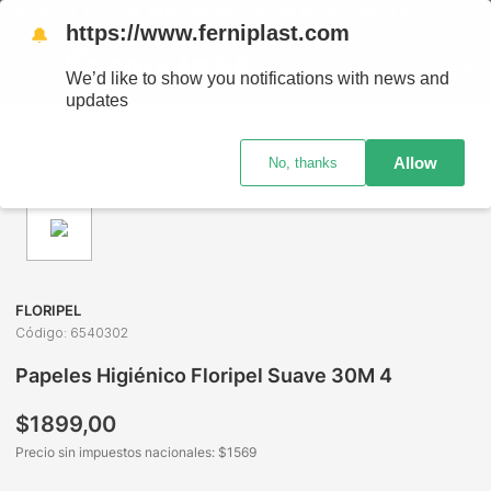
ENVÍOS A TODO EL PAÍS - RETIRO GRATIS EN SUCURSALES
https://www.ferniplast.com
🔔
We’d like to show you notifications with news and
updates
Limpieza
Papeles
Papel Higiénico
Papeles Higiénico Floripel Suave 30M 4
Allow
No, thanks
FLORIPEL
Código
:
6540302
Papeles Higiénico Floripel Suave 30M 4
$
1899
,
00
Precio sin impuestos nacionales: $
1569