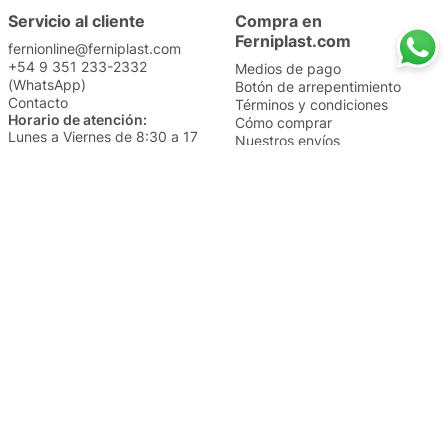
Servicio al cliente
Compra en
Ferniplast.com
fernionline@ferniplast.com
+54 9 351 233-2332
Medios de pago
(WhatsApp)
Botón de arrepentimiento
Contacto
Términos y condiciones
Horario de atención:
Cómo comprar
Lunes a Viernes de 8:30 a 17
Nuestros envíos
Sábados de 9 a 14
Cambios y devoluciones
Institucional
Categorías
Sucursales
Bazar y Hogar
Trabajá con nosotros
Perfumería
Quiénes somos
Librería
Preguntas frecuentes
Limpieza
Electro
Juguetería
Más vendidos
Cuidado de la piel
Cacerolas y Sartenes
Papelería