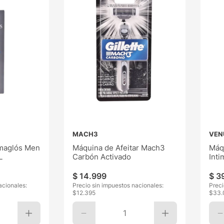
MACH3
VEN
maglós Men
Máquina de Afeitar Mach3
Máq
L
Carbón Activado
Inti
$
14
.
999
$
3
acionales:
Precio sin impuestos nacionales:
Preci
$
12.395
$
33.
1