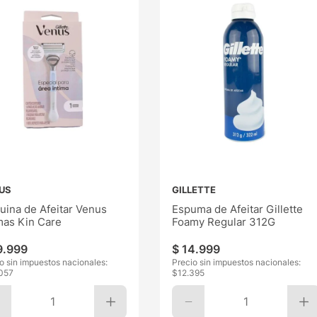
US
GILLETTE
uina de Afeitar Venus
Espuma de Afeitar Gillette
mas Kin Care
Foamy Regular 312G
9
.
999
$
14
.
999
o sin impuestos nacionales:
Precio sin impuestos nacionales:
057
$
12.395
1
1