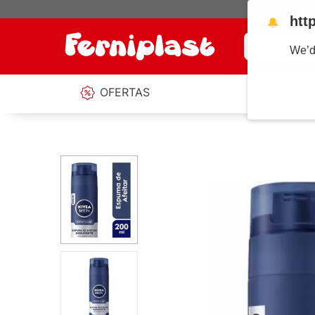
htt
🔔
¿Qué estás b
We’d
OFERTAS