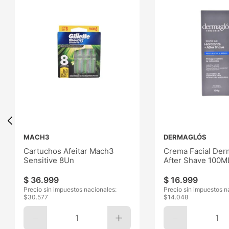
MACH3
DERMAGLÓS
Cartuchos Afeitar Mach3
Crema Facial Der
Sensitive 8Un
After Shave 100M
$
36
.
999
$
16
.
999
Precio sin impuestos nacionales:
Precio sin impuestos n
$
30.577
$
14.048
1
1