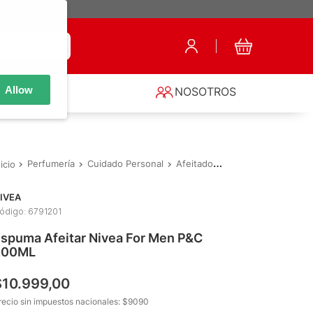
Allow
S
NOSOTROS
Perfumería
Cuidado Personal
Afeitado
Espuma Afeitar Ni
IVEA
ódigo
:
6791201
spuma Afeitar Nivea For Men P&C
200ML
$
10
.
999
,
00
recio sin impuestos nacionales: $
9090