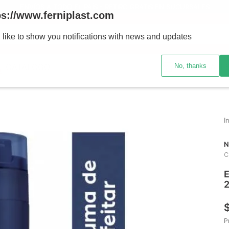
ENVÍOS A TODO EL PAÍS - RETIRO GRATIS EN SUCURSALES
ps://www.ferniplast.com
uscando?
 like to show you notifications with news and updates
No, thanks
CATÁLOGO
SUCURSALE
N
C
E
P