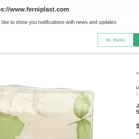
ENVÍOS A TODO EL PAÍS - RETIRO GRATIS EN SUCURSALES
ps://www.ferniplast.com
uscando?
 like to show you notifications with news and updates
No, thanks
CATÁLOGO
SUCURSALE
L
C
J
5
P