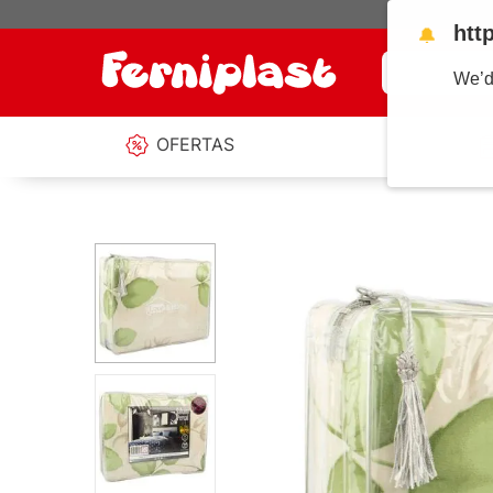
htt
🔔
¿Qué estás b
We’d
OFERTAS