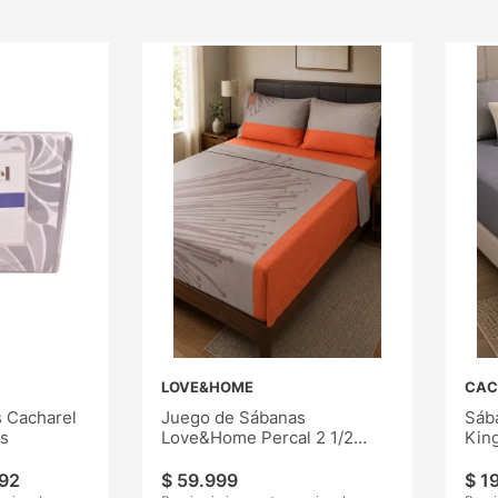
LOVE&HOME
CAC
 Cacharel
Juego de Sábanas
Sáb
s
Love&Home Percal 2 1/2
King
Plaza 180H
92
$
59
.
999
$
1