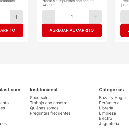
acionales:
Precio sin impuestos nacionales:
Preci
$
49.585
$
16.
1
CARRITO
AGREGAR AL CARRITO
plast.com
Institucional
Categorías
Sucursales
Bazar y Hogar
iento
Trabajá con nosotros
Perfumería
nes
Quiénes somos
Librería
Preguntas frecuentes
Limpieza
Electro
ones
Juguetería