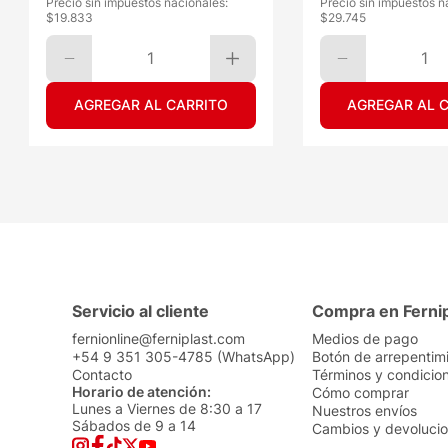
Precio sin impuestos nacionales:
Precio sin impuestos n
$
19.833
$
29.745
1
1
AGREGAR AL CARRITO
AGREGAR AL 
Servicio al cliente
Compra en Ferni
fernionline@ferniplast.com
Medios de pago
+54 9 351 305-4785 (WhatsApp)
Botón de arrepentim
Contacto
Términos y condicio
Horario de atención:
Cómo comprar
Lunes a Viernes de 8:30 a 17
Nuestros envíos
Sábados de 9 a 14
Cambios y devoluci