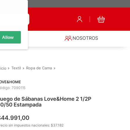
Allow
S
NOSOTROS
Textil
Ropa de Cama
Juegos de Sábanas 2 Plazas
Juego d
OVE&HOME
ódigo
:
7090115
uego de Sábanas Love&Home 2 1/2P
0/50 Estampada
$
44
.
991
,
00
recio sin impuestos nacionales: $
37.182