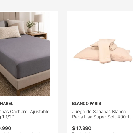
HAREL
BLANCO PARIS
anas Cacharel Ajustable
Juego de Sábanas Blanco
 1 1/2Pl
Paris Lisa Super Soft 400H 2
1/2Pl
9
.
990
$
17
.
990