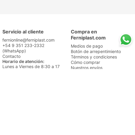
Servicio al cliente
Compra en
Ferniplast.com
fernionline@ferniplast.com
+54 9 351 233-2332
Medios de pago
(WhatsApp)
Botón de arrepentimiento
Contacto
Términos y condiciones
Horario de atención:
Cómo comprar
Lunes a Viernes de 8:30 a 17
Nuestros envíos
Sábados de 9 a 14
Cambios y devoluciones
Institucional
Categorías
Sucursales
Bazar y Hogar
Trabajá con nosotros
Perfumería
Quiénes somos
Librería
Preguntas frecuentes
Limpieza
Electro
Juguetería