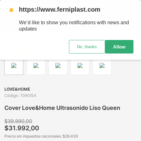
NVÍOS A TODO EL PAÍS - RETIRO GRATIS EN SUCURSALES
https://www.ferniplast.com
🔔
We’d like to show you notifications with news and
updates
Textil
Ropa de Cama
Acolchados 2 Plazas
Cover Love&Home Ultrasonido Liso Queen
Allow
No, thanks
-
20%
LOVE&HOME
Código
:
7090154
Cover Love&Home Ultrasonido Liso Queen
$
39
.
990
,
00
$
31
.
992
,
00
Precio sin impuestos nacionales: $
26.439