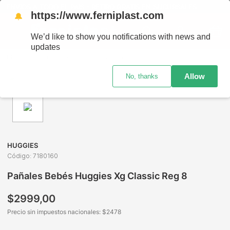
ENVÍOS A TODO EL PAÍS - RETIRO GRATIS EN SUCURSALES
https://www.ferniplast.com
🔔
We’d like to show you notifications with news and
updates
Perfumería
Cuidado del Bebé
Pañales y Toallas Húmedas
Allow
No, thanks
HUGGIES
Código
:
7180160
Pañales Bebés Huggies Xg Classic Reg 8
$
2999
,
00
Precio sin impuestos nacionales: $
2478