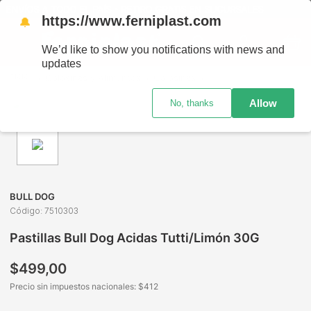
ENVÍOS A TODO EL PAÍS - RETIRO GRATIS EN SUCURSALES
https://www.ferniplast.com
🔔
We’d like to show you notifications with news and
updates
Golosinas y Alimentos
Golosinas
Caramelos y Gomitas
Allow
No, thanks
BULL DOG
Código
:
7510303
Pastillas Bull Dog Acidas Tutti/Limón 30G
$
499
,
00
Precio sin impuestos nacionales: $
412