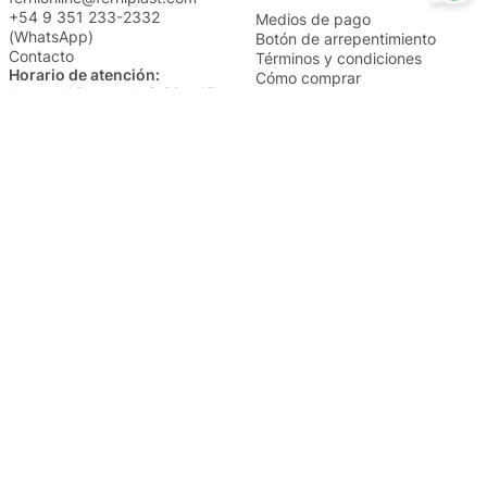
+54 9 351 233-2332
Medios de pago
(WhatsApp)
Botón de arrepentimiento
Contacto
Términos y condiciones
Horario de atención:
Cómo comprar
Lunes a Viernes de 8:30 a 17
Nuestros envíos
Sábados de 9 a 14
Cambios y devoluciones
Institucional
Categorías
Sucursales
Bazar y Hogar
Trabajá con nosotros
Perfumería
Quiénes somos
Librería
Preguntas frecuentes
Limpieza
Electro
Juguetería
Más vendidos
Cuidado de la piel
Cacerolas y Sartenes
Papelería
Cuidado de la ropa
Mochilas
Pequeños electrodomésticos