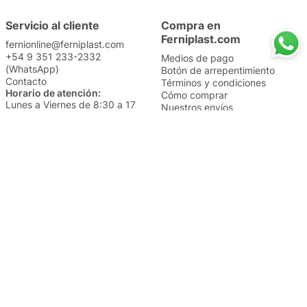
Servicio al cliente
Compra en
Ferniplast.com
fernionline@ferniplast.com
+54 9 351 233-2332
Medios de pago
(WhatsApp)
Botón de arrepentimiento
Contacto
Términos y condiciones
Horario de atención:
Cómo comprar
Lunes a Viernes de 8:30 a 17
Nuestros envíos
Sábados de 9 a 14
Cambios y devoluciones
Institucional
Categorías
Sucursales
Bazar y Hogar
Trabajá con nosotros
Perfumería
Quiénes somos
Librería
Preguntas frecuentes
Limpieza
Electro
Juguetería
Más vendidos
Cuidado de la piel
Cacerolas y Sartenes