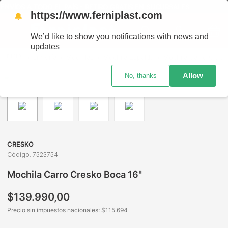
NVÍOS A TODO EL PAÍS - RETIRO GRATIS EN SUCURSALES
https://www.ferniplast.com
🔔
We’d like to show you notifications with news and
updates
Librería
Mochilas
Mochila Espalda
Mochila Carro Cresko Boca 16"
Allow
No, thanks
CRESKO
Código
:
7523754
Mochila Carro Cresko Boca 16"
$
139
.
990
,
00
Precio sin impuestos nacionales: $
115.694