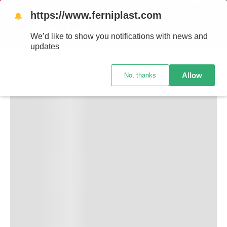
TODO EL PAÍS - RETIRO GRATIS EN SUCURSALES
https://www.ferniplast.com
🔔
TAMBIÉN TE PUEDE INTERESAR
We’d like to show you notifications with news and
updates
Allow
No, thanks