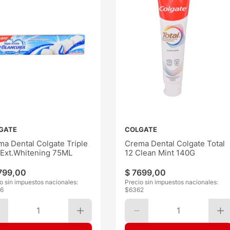
GATE
COLGATE
a Dental Colgate Triple
Crema Dental Colgate Total
 Ext.Whitening 75ML
12 Clean Mint 140G
799
,
00
$
7699
,
00
o sin impuestos nacionales:
Precio sin impuestos nacionales:
6
$
6362
1
1