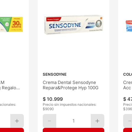
SENSODYNE
COL
.M
Crema Dental Sensodyne
Crem
 Regalo
Repara&Protege Hyp 100G
Acc
$
10
.
999
$
4
acionales:
Precio sin impuestos nacionales:
Preci
$
9090
$
396
1