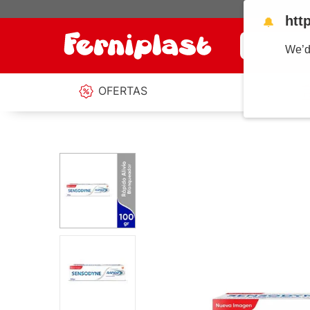
htt
🔔
¿Qué estás b
We’d
OFERTAS