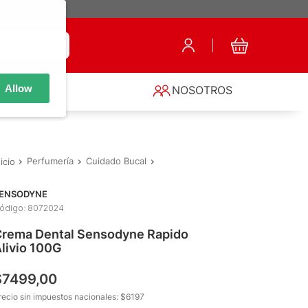
Allow
S
NOSOTROS
Perfumería
Cuidado Bucal
Cremas Dentales
Crema Dental 
ENSODYNE
ódigo
:
8072024
rema Dental Sensodyne Rapido
livio 100G
$
7499
,
00
recio sin impuestos nacionales: $
6197