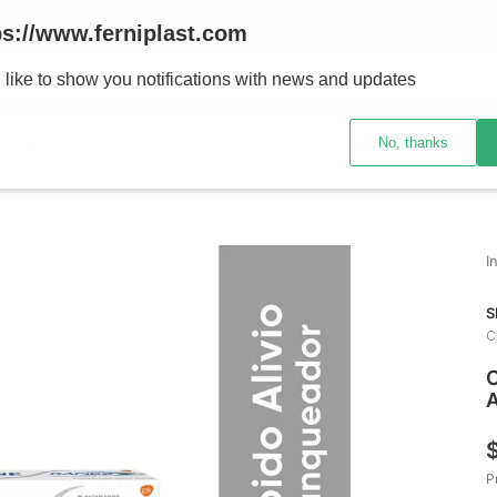
ENVÍOS A TODO EL PAÍS - RETIRO GRATIS EN SUCURSALES
ps://www.ferniplast.com
uscando?
 like to show you notifications with news and updates
No, thanks
CATÁLOGO
SUCURSALE
S
C
C
A
P