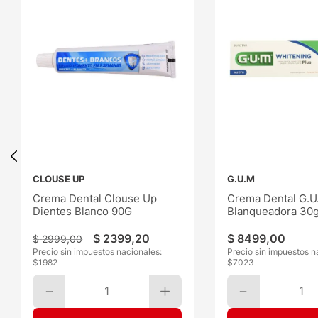
CLOUSE UP
G.U.M
Crema Dental Clouse Up
Crema Dental G.U
Dientes Blanco 90G
Blanqueadora 30g
120G
$
2399
,
20
$
8499
,
00
$
2999
,
00
Precio sin impuestos nacionales:
Precio sin impuestos n
$
1982
$
7023
1
1