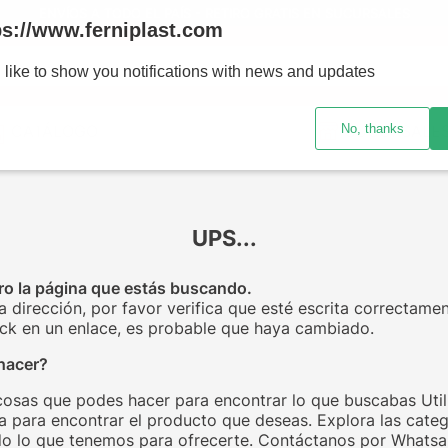
ENVÍOS A TODO EL PAÍS - RETIRO GRATIS EN SUCURSALES
ps://www.ferniplast.com
uscando?
 like to show you notifications with news and updates
No, thanks
CATÁLOGO
SUCURSALE
UPS...
o la página que estás buscando.
la dirección, por favor verifica que esté escrita correctamen
click en un enlace, es probable que haya cambiado.
hacer?
cosas que podes hacer para encontrar lo que buscabas Utili
 para encontrar el producto que deseas. Explora las categ
o lo que tenemos para ofrecerte. Contáctanos por Whats