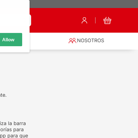
Allow
S
NOSOTROS
te.
za la barra
orías para
app para que