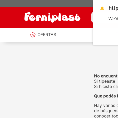
htt
🔔
¿Qué estás b
We’d
OFERTAS
No encuentr
Si tipeaste 
Si hiciste 
Que podés 
Hay varias 
de búsqueda
conocer tod