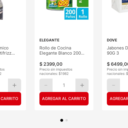
ELEGANTE
DOVE
mico
Rollo de Cocina
Jabones D
ifrizz
Elegante Blanco 200
90G 3
Paños
$
2399
,
00
$
6499
,
0
tos
Precio sin impuestos
Precio sin i
2
nacionales: $
1982
nacionales: 
1
 CARRITO
AGREGAR AL CARRITO
AGREGAR