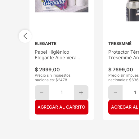
ELEGANTE
TRESEMMÉ
Papel Higiénico
Protector Tér
Elegante Aloe Vera
Tresemmé Ant
30mts 6
120ML
$
2999
,
00
$
7699
,
00
Precio sin impuestos
Precio sin impues
nacionales: $
2478
nacionales: $
636
1
1
AGREGAR AL CARRITO
AGREGAR AL