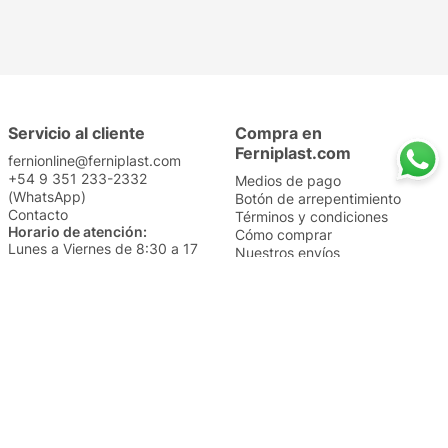
Servicio al cliente
Compra en
Ferniplast.com
fernionline@ferniplast.com
+54 9 351 233-2332
Medios de pago
(WhatsApp)
Botón de arrepentimiento
Contacto
Términos y condiciones
Horario de atención:
Cómo comprar
Lunes a Viernes de 8:30 a 17
Nuestros envíos
Sábados de 9 a 14
Cambios y devoluciones
Institucional
Categorías
Sucursales
Bazar y Hogar
Trabajá con nosotros
Perfumería
Quiénes somos
Librería
Preguntas frecuentes
Limpieza
Electro
Juguetería