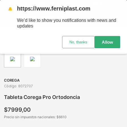
ENVÍOS A TODO EL PAÍS - RETIRO GRATIS EN SUCURSALES
https://www.ferniplast.com
🔔
We’d like to show you notifications with news and
updates
Perfumería
Cuidado Bucal
Cremas Dentales
Tableta Corega Pro Ortodoncia
Allow
No, thanks
COREGA
Código
:
8072707
Tableta Corega Pro Ortodoncia
$
7999
,
00
Precio sin impuestos nacionales: $
6610