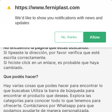
ENVÍ
https://www.ferniplast.com
🔔
We’d like to show you notifications with news and
updates
UPS...
Allow
No, thanks
No encuentro la página que estás buscando.
Si tipeaste la dirección, por favor verifica que esté
escrita correctamente.
Si hiciste click en un enlace, es probable que haya
cambiado.
Que podés hacer?
Hay varias cosas que podes hacer para encontrar lo
que buscabas Utiliza la barra de búsqueda para
encontrar el producto que deseas. Explora las
categorías para conocer todo lo que tenemos para
ofrecerte. Contáctanos por Whatsapp para que
podamos ayudarte de manera personalizada.