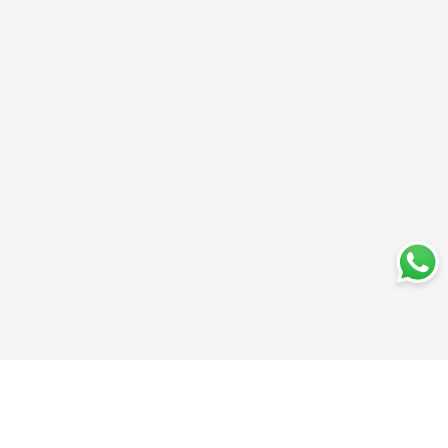
Trabajá con nosotros
Perfumería
Quiénes somos
Librería
Preguntas frecuentes
Limpieza
Electro
Juguetería
Más vendidos
Cuidado de la piel
Cacerolas y Sartenes
Papelería
Cuidado de la ropa
Mochilas
Pequeños electrodomésticos
Ferniplast © 2025. Todos los derechos reservados