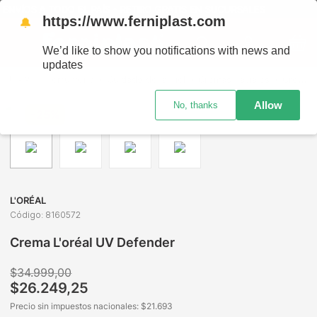
NVÍOS A TODO EL PAÍS - RETIRO GRATIS EN SUCURSALES
https://www.ferniplast.com
🔔
We’d like to show you notifications with news and
updates
Perfumería
Cuidado de la Piel
Cremas Faciales
Crema L'oréal UV Defender
Allow
No, thanks
-
25%
L'ORÉAL
Código
:
8160572
Crema L'oréal UV Defender
$
34
.
999
,
00
$
26
.
249
,
25
Precio sin impuestos nacionales: $
21.693