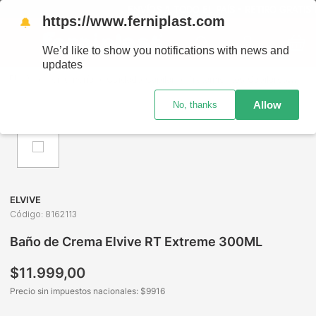
ENVÍOS A TODO EL PAÍS - RETIRO GRATIS E
https://www.ferniplast.com
🔔
We’d like to show you notifications with news and
updates
Perfumería
Cuidado Capilar
Tratamientos Capilares
Bañ
Allow
No, thanks
ELVIVE
Código
:
8162113
Baño de Crema Elvive RT Extreme 300ML
$
11
.
999
,
00
Precio sin impuestos nacionales: $
9916