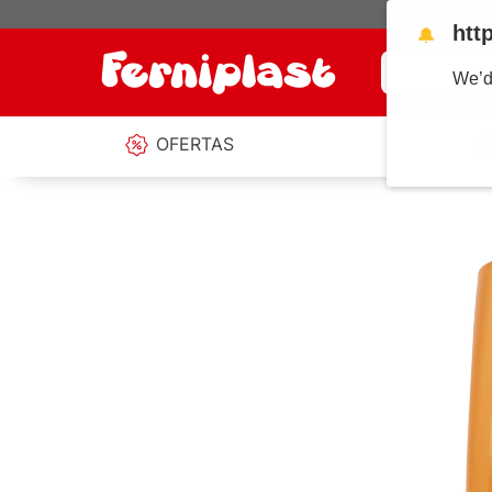
htt
🔔
¿Qué estás b
We’d
OFERTAS