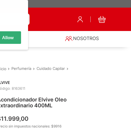
Allow
S
NOSOTROS
Perfumería
Cuidado Capilar
Acondicionador
Acondicionador
LVIVE
ódigo
:
8163611
condicionador Elvive Oleo
xtraordinario 400ML
$
11
.
999
,
00
recio sin impuestos nacionales: $
9916