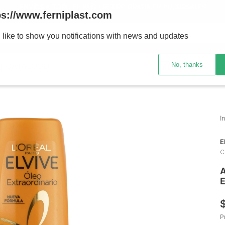
ENVÍOS A TODO EL PAÍS - RETIRO GRATIS EN SUCURSALES
ps://www.ferniplast.com
uscando?
 like to show you notifications with news and updates
No, thanks
CATÁLOGO
SUCURSALE
E
C
A
E
P