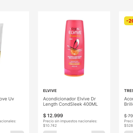
-
2
ELVIVE
TRE
ove Uv
Acondicionador Elvive Dr
Aco
Length CondSleek 400ML
Bril
$
12
.
999
$
7
acionales:
Precio sin impuestos nacionales:
Preci
$
10.742
$
528