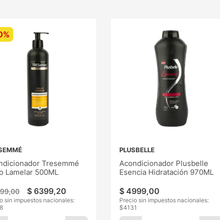
0%
SEMMÉ
PLUSBELLE
ndicionador Tresemmé
Acondicionador Plusbelle
lo Lamelar 500ML
Esencia Hidratación 970ML
$
6399
,
20
$
4999
,
00
999
,
00
o sin impuestos nacionales:
Precio sin impuestos nacionales:
8
$
4131