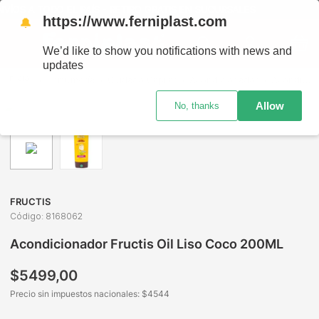
ÍOS A TODO EL PAÍS - RETIRO GRATIS EN SUCURSALES
https://www.ferniplast.com
🔔
We’d like to show you notifications with news and
updates
Perfumería
Cuidado Capilar
Acondicionador
Acondicionador Fructis Oil Liso Coco 200ML
Allow
No, thanks
FRUCTIS
Código
:
8168062
Acondicionador Fructis Oil Liso Coco 200ML
$
5499
,
00
Precio sin impuestos nacionales: $
4544