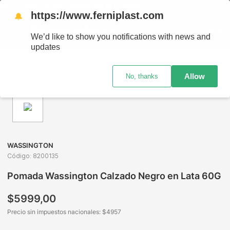
O EL PAÍS - RETIRO GRATIS EN SUCURSALES
https://www.ferniplast.com
🔔
We’d like to show you notifications with news and
updates
Limpieza
Limpieza del Calzado
Pomadas y Renovadores
Allow
No, thanks
WASSINGTON
Código
:
8200135
Pomada Wassington Calzado Negro en Lata 60G
$
5999
,
00
Precio sin impuestos nacionales: $
4957