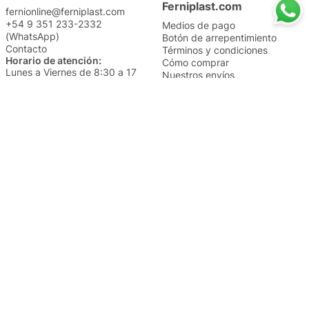
Ferniplast.com
fernionline@ferniplast.com
+54 9 351 233-2332
Medios de pago
(WhatsApp)
Botón de arrepentimiento
Contacto
Términos y condiciones
Horario de atención:
Cómo comprar
Lunes a Viernes de 8:30 a 17
Nuestros envíos
Sábados de 9 a 14
Cambios y devoluciones
Institucional
Categorías
Sucursales
Bazar y Hogar
Trabajá con nosotros
Perfumería
Quiénes somos
Librería
Preguntas frecuentes
Limpieza
Electro
Juguetería
Más vendidos
Cuidado de la piel
Cacerolas y Sartenes
Papelería
Cuidado de la ropa
Mochilas