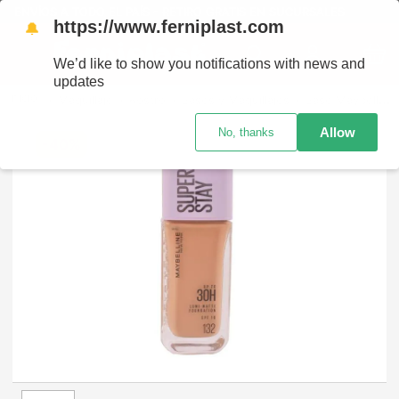
ENVÍOS A TODO EL PAÍS - RETIRO GRATIS EN SUCURSALES
https://www.ferniplast.com
🔔
We’d like to show you notifications with news and
updates
Maquillaje
Rostro
Bases y Maquillajes
Base Maybelline SST Lumi Matte 132
Allow
No, thanks
-
40%