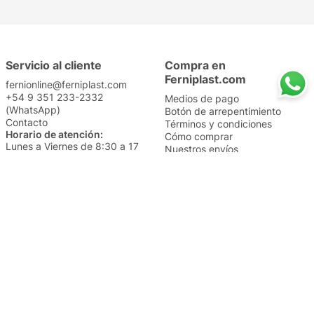
Servicio al cliente
Compra en
Ferniplast.com
fernionline@ferniplast.com
+54 9 351 233-2332
Medios de pago
(WhatsApp)
Botón de arrepentimiento
Contacto
Términos y condiciones
Horario de atención:
Cómo comprar
Lunes a Viernes de 8:30 a 17
Nuestros envíos
Sábados de 9 a 14
Cambios y devoluciones
Institucional
Categorías
Sucursales
Bazar y Hogar
Trabajá con nosotros
Perfumería
Quiénes somos
Librería
Preguntas frecuentes
Limpieza
Electro
Juguetería