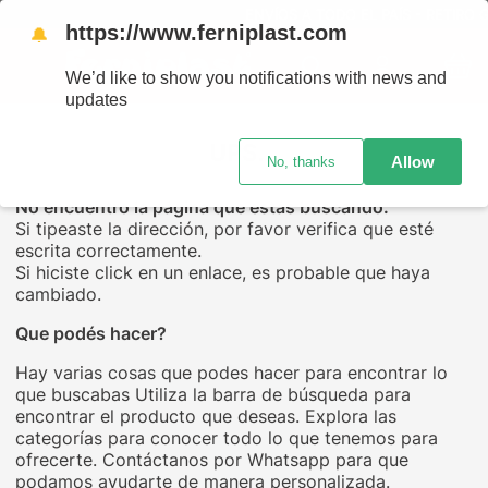
ENVÍOS A TODO EL PAÍS - RETIRO G
https://www.ferniplast.com
🔔
We’d like to show you notifications with news and
updates
UPS...
Allow
No, thanks
No encuentro la página que estás buscando.
Si tipeaste la dirección, por favor verifica que esté
escrita correctamente.
Si hiciste click en un enlace, es probable que haya
cambiado.
Que podés hacer?
Hay varias cosas que podes hacer para encontrar lo
que buscabas Utiliza la barra de búsqueda para
encontrar el producto que deseas. Explora las
categorías para conocer todo lo que tenemos para
ofrecerte. Contáctanos por Whatsapp para que
podamos ayudarte de manera personalizada.