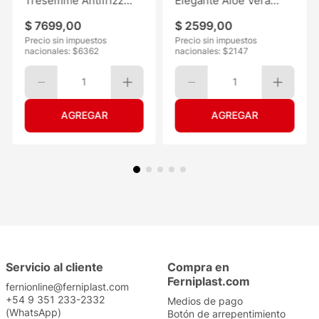
Tresemmé Antifrizz
Elegante Aloe Vera
120ML
30mts 6
$
7699
,
00
$
2599
,
00
Precio sin impuestos
Precio sin impuestos
nacionales: $
6362
nacionales: $
2147
1
1
Servicio al cliente
Compra en
Ferniplast.com
fernionline@ferniplast.com
+54 9 351 233-2332
Medios de pago
(WhatsApp)
Botón de arrepentimiento