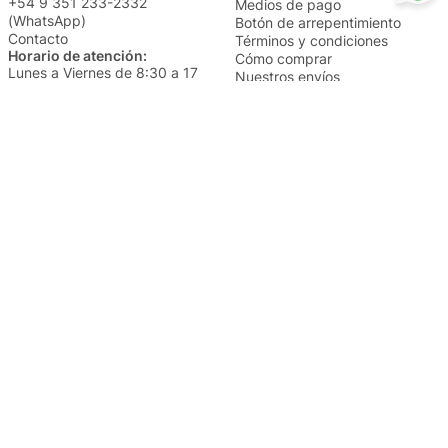
+54 9 351 233-2332
Medios de pago
(WhatsApp)
Botón de arrepentimiento
Contacto
Términos y condiciones
Horario de atención:
Cómo comprar
Lunes a Viernes de 8:30 a 17
Nuestros envíos
Sábados de 9 a 14
Cambios y devoluciones
Institucional
Categorías
Sucursales
Bazar y Hogar
Trabajá con nosotros
Perfumería
Quiénes somos
Librería
Preguntas frecuentes
Limpieza
Electro
Juguetería
Más vendidos
Cuidado de la piel
Cacerolas y Sartenes
Papelería
Cuidado de la ropa
Mochilas
Pequeños electrodomésticos