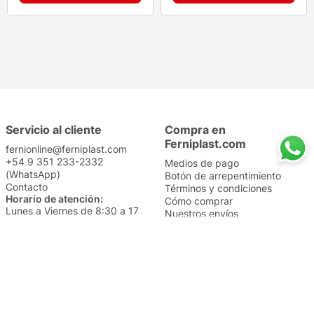
Servicio al cliente
Compra en
Ferniplast.com
fernionline@ferniplast.com
+54 9 351 233-2332
Medios de pago
(WhatsApp)
Botón de arrepentimiento
Contacto
Términos y condiciones
Horario de atención:
Cómo comprar
Lunes a Viernes de 8:30 a 17
Nuestros envíos
Sábados de 9 a 14
Cambios y devoluciones
Institucional
Categorías
Sucursales
Bazar y Hogar
Trabajá con nosotros
Perfumería
Quiénes somos
Librería