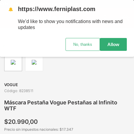
RETIRO GRATIS EN SUCURSALES
https://www.ferniplast.com
🔔
We’d like to show you notifications with news and
updates
Maquillaje
Ojos
Máscaras de Pestañas
Máscara Pestaña Vogue Pestañas al Infinito WTF
Allow
No, thanks
VOGUE
Código
:
8238511
Máscara Pestaña Vogue Pestañas al Infinito
WTF
$
20
.
990
,
00
Precio sin impuestos nacionales: $
17.347