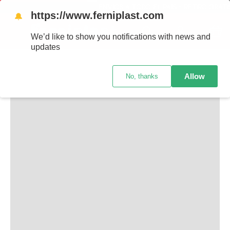
ENVÍOS A TODO EL PAÍS - RETIRO GRATIS EN 
https://www.ferniplast.com
🔔
TAMBIÉN TE PUEDE INTERESAR
We’d like to show you notifications with news and
updates
Allow
No, thanks