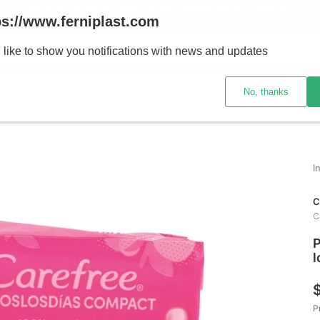
ENVÍOS A TODO EL PAÍS - RETIRO GRATIS EN SUCURSALES
ps://www.ferniplast.com
uscando?
 like to show you notifications with news and updates
No, thanks
CATÁLOGO
SUCURSALE
C
C
P
l
P