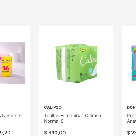
CALIPSO
DON
s Nosotras
Toallas Femeninas Calipso
Prot
Normal 8
Ana
9
,
20
$
890
,
00
$
2