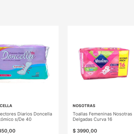
CELLA
NOSOTRAS
ectores Diarios Doncella
Toallas Femeninas Nosotras
tómico s/De 40
Delgadas Curva 16
350
,
00
$
3990
,
00