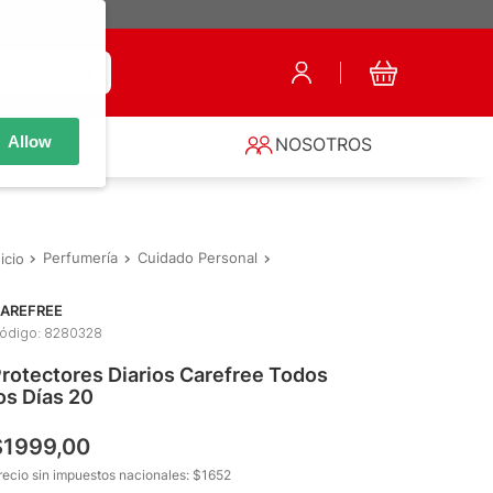
Allow
S
NOSOTROS
Perfumería
Cuidado Personal
Protección Femenina
Protect
AREFREE
ódigo
:
8280328
rotectores Diarios Carefree Todos
os Días 20
$
1999
,
00
recio sin impuestos nacionales: $
1652