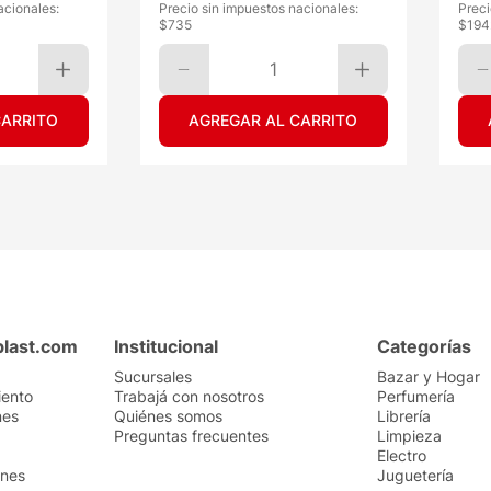
acionales:
Precio sin impuestos nacionales:
Preci
$
735
$
194
1
CARRITO
AGREGAR AL CARRITO
plast.com
Institucional
Categorías
Sucursales
Bazar y Hogar
iento
Trabajá con nosotros
Perfumería
nes
Quiénes somos
Librería
Preguntas frecuentes
Limpieza
Electro
ones
Juguetería