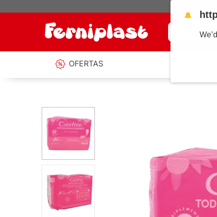
htt
🔔
¿Qué estás b
We’d
OFERTAS