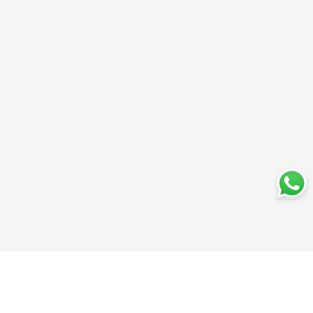
Trabajá con nosotros
Perfumería
Quiénes somos
Librería
Preguntas frecuentes
Limpieza
Electro
Juguetería
Más vendidos
Cuidado de la piel
Cacerolas y Sartenes
Papelería
Cuidado de la ropa
Mochilas
Pequeños electrodomésticos
Ferniplast © 2025. Todos los derechos reservados