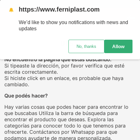
ENV
https://www.ferniplast.com
🔔
We’d like to show you notifications with news and
updates
UPS...
Allow
No, thanks
No encuentro la página que estás buscando.
Si tipeaste la dirección, por favor verifica que esté
escrita correctamente.
Si hiciste click en un enlace, es probable que haya
cambiado.
Que podés hacer?
Hay varias cosas que podes hacer para encontrar lo
que buscabas Utiliza la barra de búsqueda para
encontrar el producto que deseas. Explora las
categorías para conocer todo lo que tenemos para
ofrecerte. Contáctanos por Whatsapp para que
podamos ayudarte de manera personalizada.