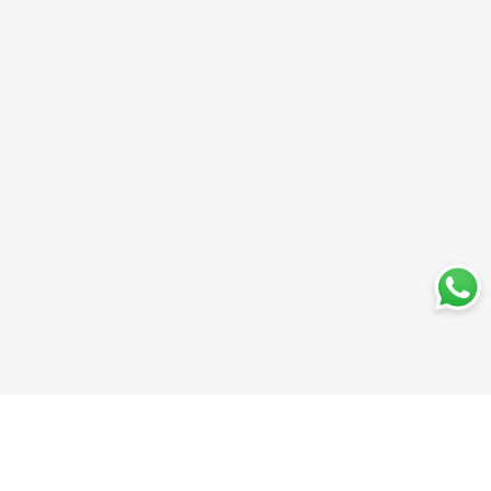
Sábados de 9 a 14
Cambios y devoluciones
Institucional
Categorías
Sucursales
Bazar y Hogar
Trabajá con nosotros
Perfumería
Quiénes somos
Librería
Preguntas frecuentes
Limpieza
Electro
Juguetería
Más vendidos
Cuidado de la piel
Cacerolas y Sartenes
Papelería
Cuidado de la ropa
Mochilas
Pequeños electrodomésticos