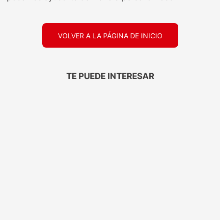
VOLVER A LA PÁGINA DE INICIO
TE PUEDE INTERESAR
ELEGANTE
TRESEMMÉ
Papel Higiénico
Protector Térmico
Elegante Aloe Vera
Tresemmé Antifrizz
30mts 6
120ML
$
2999
,
00
$
7699
,
00