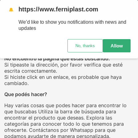
ENVÍ
https://www.ferniplast.com
🔔
We’d like to show you notifications with news and
updates
UPS...
Allow
No, thanks
No encuentro la página que estás buscando.
Si tipeaste la dirección, por favor verifica que esté
escrita correctamente.
Si hiciste click en un enlace, es probable que haya
cambiado.
Que podés hacer?
Hay varias cosas que podes hacer para encontrar lo
que buscabas Utiliza la barra de búsqueda para
encontrar el producto que deseas. Explora las
categorías para conocer todo lo que tenemos para
ofrecerte. Contáctanos por Whatsapp para que
podamos ayudarte de manera personalizada.