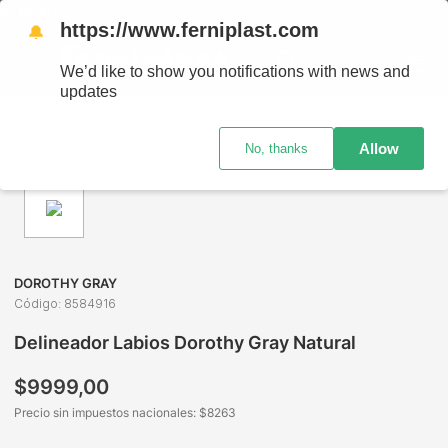
UCURSALES
https://www.ferniplast.com
🔔
We’d like to show you notifications with news and
updates
Maquillaje
Labios
Delineadores de Labios
Delineador Labios Dorothy Gray Natural
Allow
No, thanks
DOROTHY GRAY
Código
:
8584916
Delineador Labios Dorothy Gray Natural
$
9999
,
00
Precio sin impuestos nacionales: $
8263