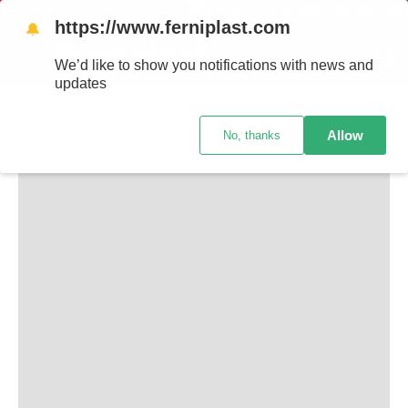
ENVÍOS A TODO EL PAÍS - RETIRO GRATIS EN
https://www.ferniplast.com
🔔
TAMBIÉN TE PUEDE INTERESAR
We’d like to show you notifications with news and
updates
Allow
No, thanks