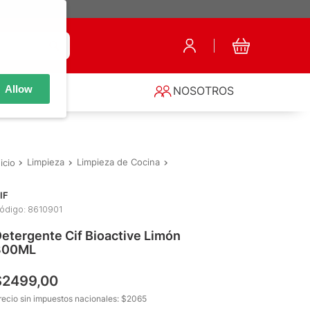
Allow
S
NOSOTROS
Limpieza
Limpieza de Cocina
Detergentes y Lavavajillas
De
IF
ódigo
:
8610901
etergente Cif Bioactive Limón
300ML
$
2499
,
00
recio sin impuestos nacionales: $
2065