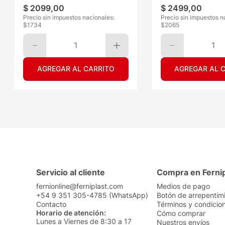
$
2099
,
00
$
2499
,
00
Precio sin impuestos nacionales:
Precio sin impuestos n
$
1734
$
2065
1
1
AGREGAR AL CARRITO
AGREGAR AL 
Servicio al cliente
Compra en Ferni
fernionline@ferniplast.com
Medios de pago
+54 9 351 305-4785 (WhatsApp)
Botón de arrepentim
Contacto
Términos y condicio
Horario de atención:
Cómo comprar
Lunes a Viernes de 8:30 a 17
Nuestros envíos