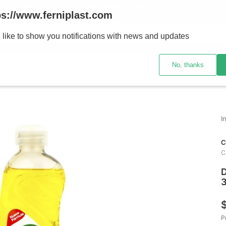
ENVÍOS A TODO EL PAÍS - RETIRO GRATIS EN SUCURSALES
ps://www.ferniplast.com
uscando?
 like to show you notifications with news and updates
No, thanks
CATÁLOGO
SUCURSALE
C
C
D
P