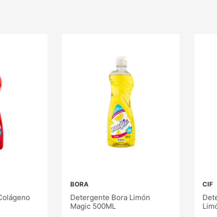
BORA
CIF
Colágeno
Detergente Bora Limón
Dete
Magic 500ML
Lim