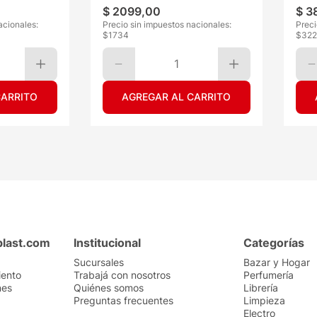
$
2099
,
00
$
3
acionales:
Precio sin impuestos nacionales:
Preci
$
1734
$
322
1
CARRITO
AGREGAR AL CARRITO
plast.com
Institucional
Categorías
Sucursales
Bazar y Hogar
iento
Trabajá con nosotros
Perfumería
nes
Quiénes somos
Librería
Preguntas frecuentes
Limpieza
Electro