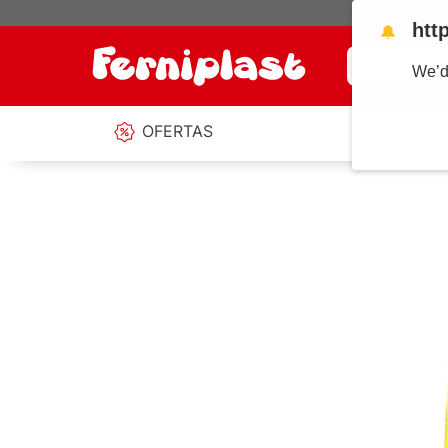
htt
🔔
¿Qué estás b
We’d
OFERTAS