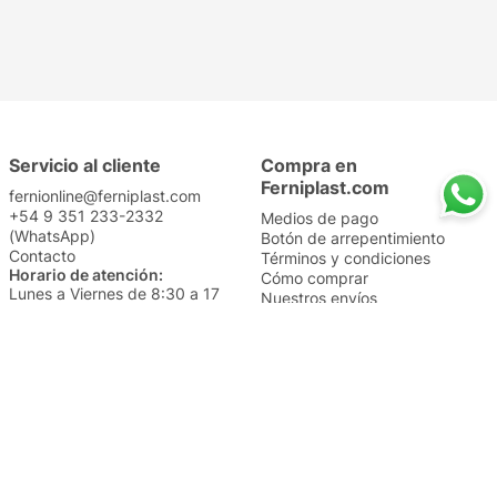
Servicio al cliente
Compra en
Ferniplast.com
fernionline@ferniplast.com
+54 9 351 233-2332
Medios de pago
(WhatsApp)
Botón de arrepentimiento
Contacto
Términos y condiciones
Horario de atención:
Cómo comprar
Lunes a Viernes de 8:30 a 17
Nuestros envíos
Sábados de 9 a 14
Cambios y devoluciones
Institucional
Categorías
Sucursales
Bazar y Hogar
Trabajá con nosotros
Perfumería
Quiénes somos
Librería
Preguntas frecuentes
Limpieza
Electro