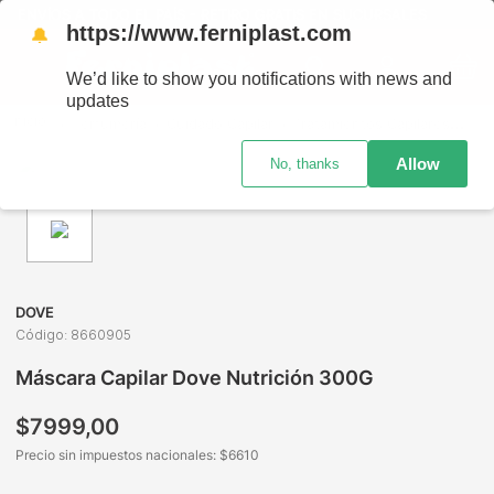
ENVÍOS A TODO EL PAÍS - RETIRO GRATIS EN SUCURSALES
https://www.ferniplast.com
🔔
We’d like to show you notifications with news and
updates
Perfumería
Cuidado Capilar
Tratamientos Capilares
Más
Allow
No, thanks
DOVE
Código
:
8660905
Máscara Capilar Dove Nutrición 300G
$
7999
,
00
Precio sin impuestos nacionales: $
6610