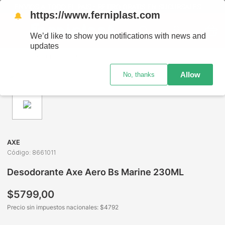
ENVÍOS A TODO EL PAÍS - RETIRO GRATIS EN SUCURSALES
https://www.ferniplast.com
🔔
We’d like to show you notifications with news and
updates
Perfumería
Cuidado Personal
Desodorante de Hombre
Allow
No, thanks
AXE
Código
:
8661011
Desodorante Axe Aero Bs Marine 230ML
$
5799
,
00
Precio sin impuestos nacionales: $
4792