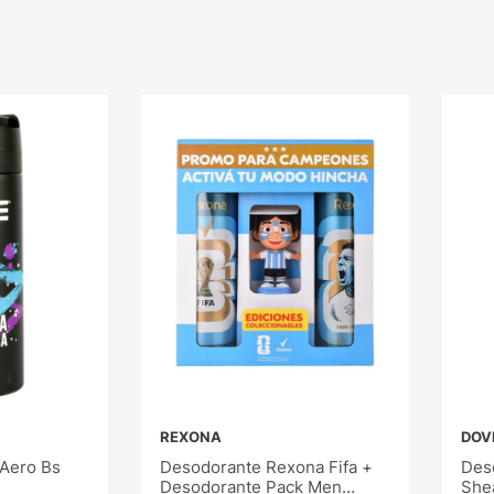
REXONA
DOV
Aero Bs
Desodorante Rexona Fifa +
Des
Desodorante Pack Men
She