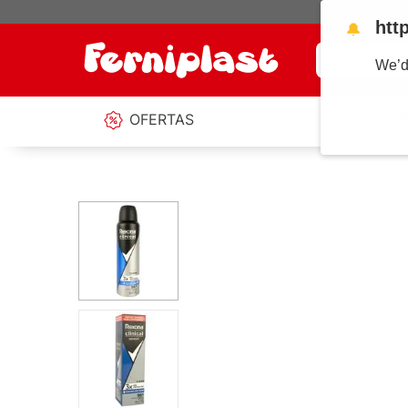
htt
🔔
¿Qué estás b
We’d
OFERTAS