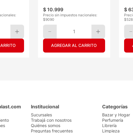
150ML
$
10
.
999
$
6
acionales:
Precio sin impuestos nacionales:
Preci
$
9090
$
528
1
CARRITO
AGREGAR AL CARRITO
plast.com
Institucional
Categorías
Sucursales
Bazar y Hogar
iento
Trabajá con nosotros
Perfumería
nes
Quiénes somos
Librería
Preguntas frecuentes
Limpieza