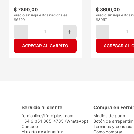
$
7890
,
00
$
3699
,
00
Precio sin impuestos nacionales:
Precio sin impuestos n
$
6520
$
3057
1
1
AGREGAR AL CARRITO
AGREGAR AL 
Servicio al cliente
Compra en Ferni
fernionline@ferniplast.com
Medios de pago
+54 9 351 305-4785 (WhatsApp)
Botón de arrepentim
Contacto
Términos y condicio
Horario de atención:
Cómo comprar