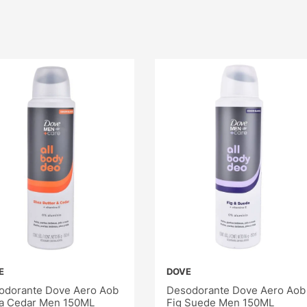
E
DOVE
odorante Dove Aero Aob
Desodorante Dove Aero Aob
a Cedar Men 150ML
Fig Suede Men 150ML