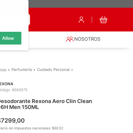
Allow
S
NOSOTROS
Perfumería
Cuidado Personal
Desodorante de Hombre
Des
EXONA
ódigo
:
8662675
esodorante Rexona Aero Clin Clean
96H Men 150ML
$
7299
,
00
recio sin impuestos nacionales: $
6032