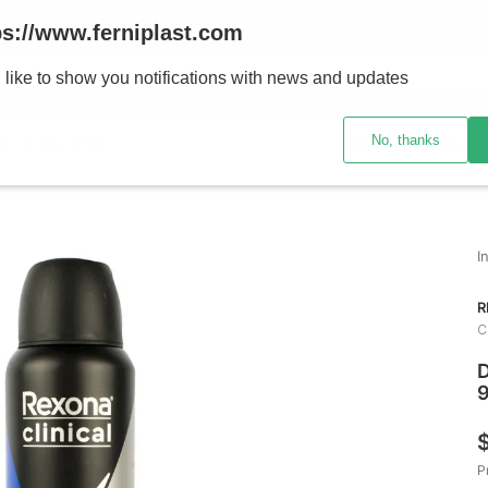
ENVÍOS A TODO EL PAÍS - RETIRO GRATIS EN SUCURSALES
ps://www.ferniplast.com
uscando?
 like to show you notifications with news and updates
No, thanks
CATÁLOGO
SUCURSALE
R
C
D
P