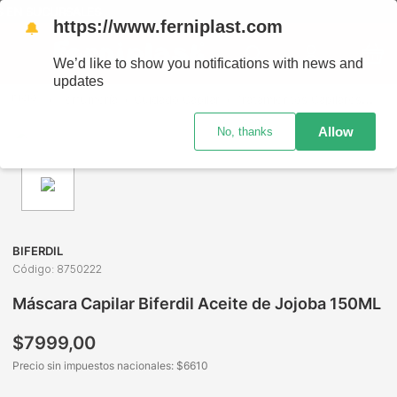
 EN SUCURSALES
https://www.ferniplast.com
🔔
We’d like to show you notifications with news and
updates
Perfumería
Cuidado Capilar
Tratamientos Capilares
Más
Allow
No, thanks
BIFERDIL
Código
:
8750222
Máscara Capilar Biferdil Aceite de Jojoba 150ML
$
7999
,
00
Precio sin impuestos nacionales: $
6610