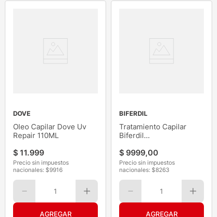
DOVE
BIFERDIL
Oleo Capilar Dove Uv
Tratamiento Capilar
Repair 110ML
Biferdil
Keratina+Glycoceramida
$
11
.
999
$
9999
,
00
100ML
Precio sin impuestos
Precio sin impuestos
nacionales: $
9916
nacionales: $
8263
1
1