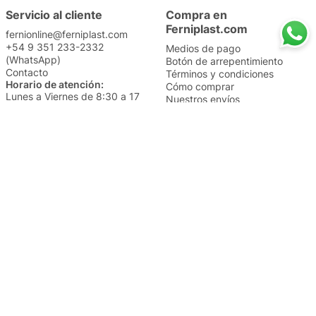
Servicio al cliente
Compra en
Ferniplast.com
fernionline@ferniplast.com
+54 9 351 233-2332
Medios de pago
(WhatsApp)
Botón de arrepentimiento
Contacto
Términos y condiciones
Horario de atención:
Cómo comprar
Lunes a Viernes de 8:30 a 17
Nuestros envíos
Sábados de 9 a 14
Cambios y devoluciones
Institucional
Categorías
Sucursales
Bazar y Hogar
Trabajá con nosotros
Perfumería
Quiénes somos
Librería
Preguntas frecuentes
Limpieza
Electro
Juguetería
Más vendidos
Cuidado de la piel
Cacerolas y Sartenes
Papelería