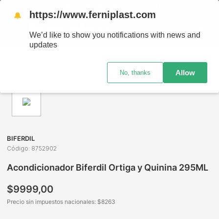
ENVÍOS A TODO EL PAÍS - RETIRO GRATIS EN SUCURSALES
https://www.ferniplast.com
🔔
We’d like to show you notifications with news and
updates
Perfumería
Cuidado Capilar
Acondicionador
Acondicionador Biferdil Ortiga y Quinina 295ML
Allow
No, thanks
BIFERDIL
Código
:
8752902
Acondicionador Biferdil Ortiga y Quinina 295ML
$
9999
,
00
Precio sin impuestos nacionales: $
8263