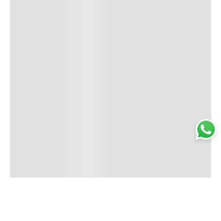
Trabajá con nosotros
Perfumería
Quiénes somos
Librería
Preguntas frecuentes
Limpieza
Electro
Juguetería
Más vendidos
Cuidado de la piel
Cacerolas y Sartenes
Papelería
Cuidado de la ropa
Mochilas
Pequeños electrodomésticos
Ferniplast © 2025. Todos los derechos reservados