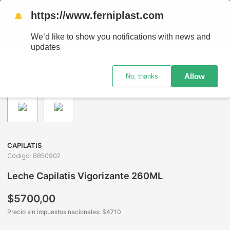
ENVÍOS A TODO EL PAÍS - RETIRO GRATIS EN SUCURSALES
https://www.ferniplast.com
🔔
We’d like to show you notifications with news and
updates
Perfumería
Cuidado Capilar
Tratamientos Capilares
Lec
Allow
No, thanks
CAPILATIS
Código
:
8850902
Leche Capilatis Vigorizante 260ML
$
5700
,
00
Precio sin impuestos nacionales: $
4710