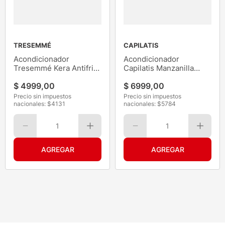
TRESEMMÉ
CAPILATIS
Acondicionador
Acondicionador
Tresemmé Kera Antifrizz
Capilatis Manzanilla
250ML
420ML
$
4999
,
00
$
6999
,
00
Precio sin impuestos
Precio sin impuestos
nacionales: $
4131
nacionales: $
5784
1
1