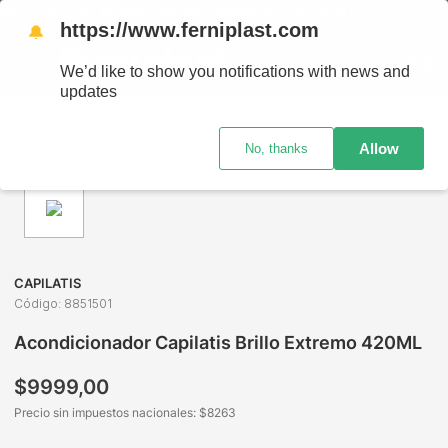
VÍOS A TODO EL PAÍS - RETIRO GRATIS EN SUCURSALES
https://www.ferniplast.com
🔔
We’d like to show you notifications with news and
updates
Perfumería
Cuidado Capilar
Acondicionador
Acondicionador Capilatis Brillo Extremo 420ML
Allow
No, thanks
CAPILATIS
Código
:
8851501
Acondicionador Capilatis Brillo Extremo 420ML
$
9999
,
00
Precio sin impuestos nacionales: $
8263