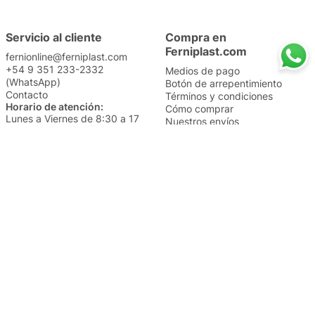
Servicio al cliente
Compra en
Ferniplast.com
fernionline@ferniplast.com
+54 9 351 233-2332
Medios de pago
(WhatsApp)
Botón de arrepentimiento
Contacto
Términos y condiciones
Horario de atención:
Cómo comprar
Lunes a Viernes de 8:30 a 17
Nuestros envíos
Sábados de 9 a 14
Cambios y devoluciones
Institucional
Categorías
Sucursales
Bazar y Hogar
Trabajá con nosotros
Perfumería
Quiénes somos
Librería
Preguntas frecuentes
Limpieza
Electro
Juguetería
Más vendidos
Cuidado de la piel