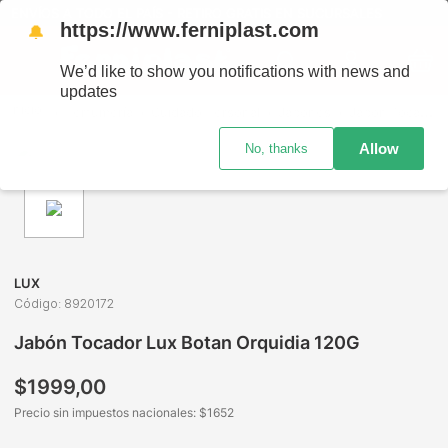
ENVÍOS A TODO EL PAÍS - RETIRO GRATIS EN SUCURSALES
https://www.ferniplast.com
🔔
We’d like to show you notifications with news and
updates
Perfumería
Cuidado Personal
Jabones
Jabón Tocador Lux Botan Orquidia 120G
Allow
No, thanks
LUX
Código
:
8920172
Jabón Tocador Lux Botan Orquidia 120G
$
1999
,
00
Precio sin impuestos nacionales: $
1652