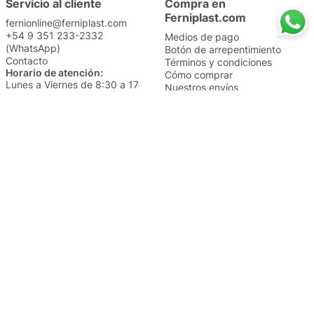
Servicio al cliente
Compra en
Ferniplast.com
fernionline@ferniplast.com
+54 9 351 233-2332
Medios de pago
(WhatsApp)
Botón de arrepentimiento
Contacto
Términos y condiciones
Horario de atención:
Cómo comprar
Lunes a Viernes de 8:30 a 17
Nuestros envíos
Sábados de 9 a 14
Cambios y devoluciones
Institucional
Categorías
Sucursales
Bazar y Hogar
Trabajá con nosotros
Perfumería
Quiénes somos
Librería
Preguntas frecuentes
Limpieza
Electro
Juguetería
Más vendidos
Cuidado de la piel
Cacerolas y Sartenes
Papelería
Cuidado de la ropa