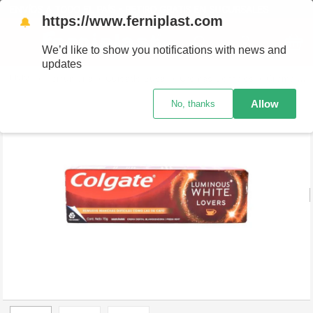
ENVÍOS A TODO EL PAÍS - RETIRO GRATIS EN SUCURSALES
https://www.ferniplast.com
🔔
We’d like to show you notifications with news and
updates
Perfumería
Cuidado Bucal
Cremas Dentales
Crema Dental Colgate Coffee Stains 70G
Allow
No, thanks