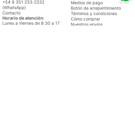
+54 9 351 233-2332
Medios de pago
(WhatsApp)
Botón de arrepentimiento
Contacto
Términos y condiciones
Horario de atención:
Cómo comprar
Lunes a Viernes de 8:30 a 17
Nuestros envíos
Sábados de 9 a 14
Cambios y devoluciones
Institucional
Categorías
Sucursales
Bazar y Hogar
Trabajá con nosotros
Perfumería
Quiénes somos
Librería
Preguntas frecuentes
Limpieza
Electro
Juguetería
Más vendidos
Cuidado de la piel
Cacerolas y Sartenes
Papelería
Cuidado de la ropa
Mochilas
Pequeños electrodomésticos