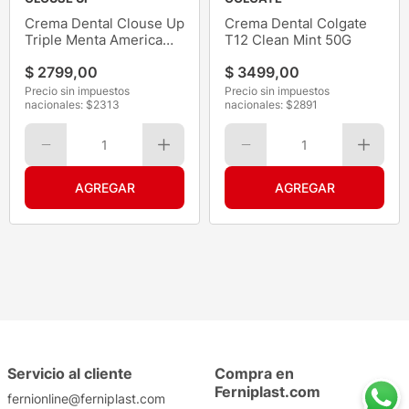
Crema Dental Clouse Up
Crema Dental Colgate
Triple Menta America
T12 Clean Mint 50G
70G
$
2799
,
00
$
3499
,
00
Precio sin impuestos
Precio sin impuestos
nacionales: $
2313
nacionales: $
2891
1
1
Servicio al cliente
Compra en
Ferniplast.com
fernionline@ferniplast.com