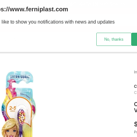
ENVÍOS A TODO EL PAÍS - RETIRO GRATIS EN SUCURSALES
ps://www.ferniplast.com
uscando?
 like to show you notifications with news and updates
No, thanks
CATÁLOGO
SUCURSALE
C
C
C
V
P