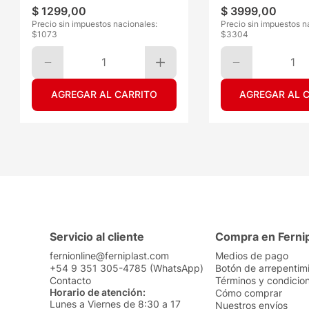
$
1299
,
00
$
3999
,
00
Precio sin impuestos nacionales:
Precio sin impuestos n
$
1073
$
3304
1
1
AGREGAR AL CARRITO
AGREGAR AL 
Servicio al cliente
Compra en Ferni
fernionline@ferniplast.com
Medios de pago
+54 9 351 305-4785 (WhatsApp)
Botón de arrepentim
Contacto
Términos y condicio
Horario de atención:
Cómo comprar
Lunes a Viernes de 8:30 a 17
Nuestros envíos