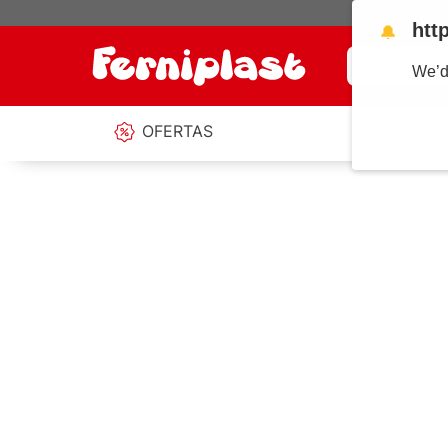
htt
🔔
¿Qué estás b
We’d
OFERTAS