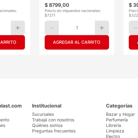
$
8799
,
00
$
3
acionales:
Precio sin impuestos nacionales:
Preci
$
7271
$
32
1
CARRITO
AGREGAR AL CARRITO
plast.com
Institucional
Categorías
Sucursales
Bazar y Hogar
iento
Trabajá con nosotros
Perfumería
nes
Quiénes somos
Librería
Preguntas frecuentes
Limpieza
Electro