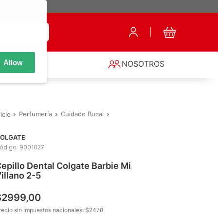
Allow
S
NOSOTROS
Perfumería
Cuidado Bucal
Cepillos Dentales y Porta Cepillos
OLGATE
ódigo
:
9001027
epillo Dental Colgate Barbie Mi
illano 2-5
$
2999
,
00
recio sin impuestos nacionales: $
2478