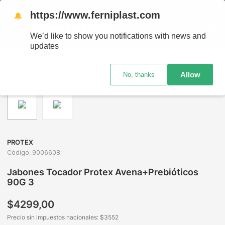
ENVÍOS A TODO EL PAÍS - RETIRO GRATIS EN SUCURSALES
https://www.ferniplast.com
🔔
We’d like to show you notifications with news and
updates
Perfumería
Cuidado Personal
Jabones
Jabones Tocador Protex Avena+Prebióticos 90G 3
Allow
No, thanks
PROTEX
Código
:
9006608
Jabones Tocador Protex Avena+Prebióticos
90G 3
$
4299
,
00
Precio sin impuestos nacionales: $
3552