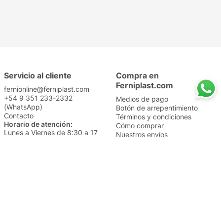
Servicio al cliente
Compra en
Ferniplast.com
fernionline@ferniplast.com
+54 9 351 233-2332
Medios de pago
(WhatsApp)
Botón de arrepentimiento
Contacto
Términos y condiciones
Horario de atención:
Cómo comprar
Lunes a Viernes de 8:30 a 17
Nuestros envíos
Sábados de 9 a 14
Cambios y devoluciones
Institucional
Categorías
Sucursales
Bazar y Hogar
Trabajá con nosotros
Perfumería
Quiénes somos
Librería
Preguntas frecuentes
Limpieza