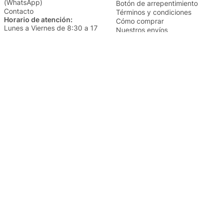
(WhatsApp)
Botón de arrepentimiento
Contacto
Términos y condiciones
Horario de atención:
Cómo comprar
Lunes a Viernes de 8:30 a 17
Nuestros envíos
Sábados de 9 a 14
Cambios y devoluciones
Institucional
Categorías
Sucursales
Bazar y Hogar
Trabajá con nosotros
Perfumería
Quiénes somos
Librería
Preguntas frecuentes
Limpieza
Electro
Juguetería
Más vendidos
Cuidado de la piel
Cacerolas y Sartenes
Papelería
Cuidado de la ropa
Mochilas
Pequeños electrodomésticos