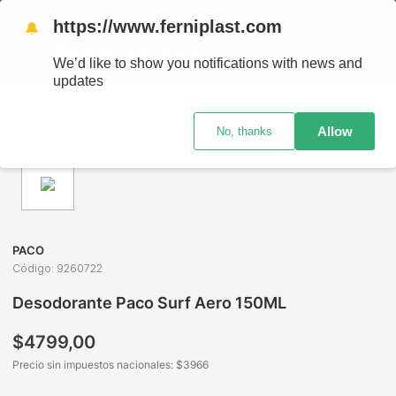
ENVÍOS A TODO EL PAÍS - RETIRO GRATIS EN SUCURSALES
https://www.ferniplast.com
🔔
We’d like to show you notifications with news and
updates
Perfumería
Cuidado Personal
Fragancias Infantiles
Des
Allow
No, thanks
PACO
Código
:
9260722
Desodorante Paco Surf Aero 150ML
$
4799
,
00
Precio sin impuestos nacionales: $
3966