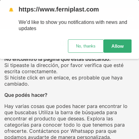
ENVÍO
https://www.ferniplast.com
🔔
We’d like to show you notifications with news and
updates
UPS...
Allow
No, thanks
No encuentro la página que estás buscando.
Si tipeaste la dirección, por favor verifica que esté
escrita correctamente.
Si hiciste click en un enlace, es probable que haya
cambiado.
Que podés hacer?
Hay varias cosas que podes hacer para encontrar lo
que buscabas Utiliza la barra de búsqueda para
encontrar el producto que deseas. Explora las
categorías para conocer todo lo que tenemos para
ofrecerte. Contáctanos por Whatsapp para que
podamos ayudarte de manera personalizada.