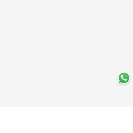
Trabajá con nosotros
Perfumería
Quiénes somos
Librería
Preguntas frecuentes
Limpieza
Electro
Juguetería
Más vendidos
Cuidado de la piel
Cacerolas y Sartenes
Papelería
Cuidado de la ropa
Mochilas
Pequeños electrodomésticos
Ferniplast © 2025. Todos los derechos reservados