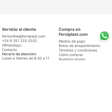
Servicio al cliente
Compra en
Ferniplast.com
fernionline@ferniplast.com
+54 9 351 233-2332
Medios de pago
(WhatsApp)
Botón de arrepentimiento
Contacto
Términos y condiciones
Horario de atención:
Cómo comprar
Lunes a Viernes de 8:30 a 17
Nuestros envíos
Sábados de 9 a 14
Cambios y devoluciones
Institucional
Categorías
Sucursales
Bazar y Hogar
Trabajá con nosotros
Perfumería
Quiénes somos
Librería
Preguntas frecuentes
Limpieza
Electro
Juguetería