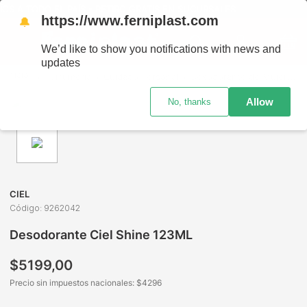
OS A TODO EL PAÍS - RETIRO GRATIS EN SUCURSALES
https://www.ferniplast.com
🔔
We’d like to show you notifications with news and
updates
Perfumería
Cuidado Personal
Desodorante de Mujer
D
Allow
No, thanks
CIEL
Código
:
9262042
Desodorante Ciel Shine 123ML
$
5199
,
00
Precio sin impuestos nacionales: $
4296