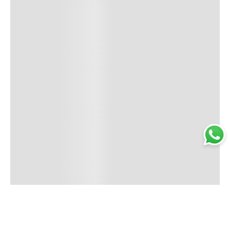
Trabajá con nosotros
Perfumería
Quiénes somos
Librería
Preguntas frecuentes
Limpieza
Electro
Juguetería
Más vendidos
Cuidado de la piel
Cacerolas y Sartenes
Papelería
Cuidado de la ropa
Mochilas
Pequeños electrodomésticos
Ferniplast © 2025. Todos los derechos reservados