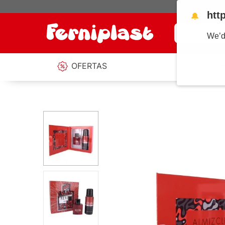
htt
🔔
¿Qué estás b
We’d
OFERTAS