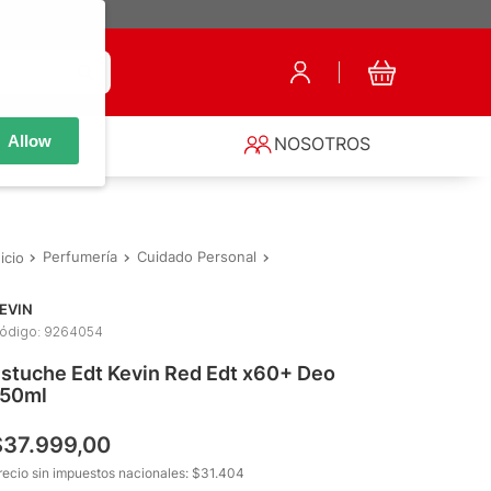
Allow
S
NOSOTROS
Perfumería
Cuidado Personal
Fragancias de Hombre
Estuc
EVIN
ódigo
:
9264054
stuche Edt Kevin Red Edt x60+ Deo
150ml
$
37
.
999
,
00
recio sin impuestos nacionales: $
31.404