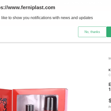
ENVÍOS A TODO EL PAÍS - RETIRO GRATIS EN SUCURSALES
ps://www.ferniplast.com
uscando?
 like to show you notifications with news and updates
No, thanks
CATÁLOGO
SUCURSALE
K
C
E
P