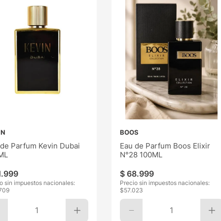
IN
BOOS
 de Parfum Kevin Dubai
Eau de Parfum Boos Elixir
ML
N°28 100ML
1
.
999
$
68
.
999
o sin impuestos nacionales:
Precio sin impuestos nacionales:
709
$
57.023
1
1