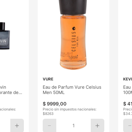
VURE
KEV
vin
Eau de Parfum Vure Celsius
Eau
rante de
Men 50ML
100
$
9999
,
00
$
4
acionales:
Precio sin impuestos nacionales:
Preci
$
8263
$
34.
1