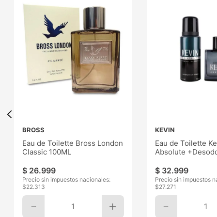
BROSS
KEVIN
Eau de Toilette Bross London
Eau de Toilette Ke
Classic 100ML
Absolute +Desodo
Regal 100ML
$
26
.
999
$
32
.
999
Precio sin impuestos nacionales:
Precio sin impuestos n
$
22.313
$
27.271
1
1