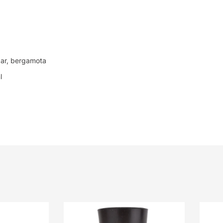
mbar, bergamota
l