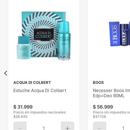
ACQUA DI COLBERT
BOOS
Estuche Acqua Di Colbert
Necesser Boos In
Edp+Deo 90ML
$
31
.
999
$
56
.
999
Precio sin impuestos nacionales:
Precio sin impuestos n
$
26.445
$
47.106
1
1