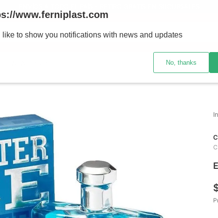
ENVÍOS A TODO EL PAÍS - RETIRO GRATIS EN SUCURSALES
ps://www.ferniplast.com
uscando?
 like to show you notifications with news and updates
No, thanks
CATÁLOGO
SUCURSALE
C
C
E
P