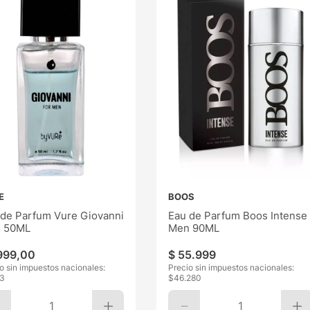
E
BOOS
 de Parfum Vure Giovanni
Eau de Parfum Boos Intense
 50ML
Men 90ML
999
,
00
$
55
.
999
o sin impuestos nacionales:
Precio sin impuestos nacionales:
3
$
46.280
1
1