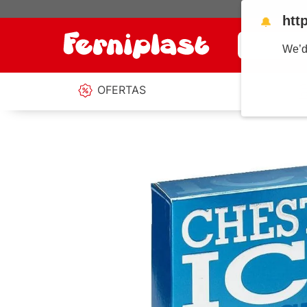
htt
🔔
¿Qué estás b
We’d
OFERTAS