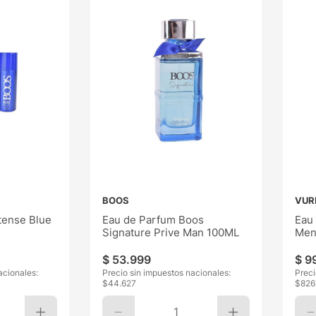
BOOS
VUR
tense Blue
Eau de Parfum Boos
Eau
Signature Prive Man 100ML
Men
$
53
.
999
$
9
acionales:
Precio sin impuestos nacionales:
Preci
$
44.627
$
826
1