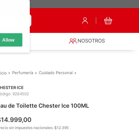
Allow
S
NOSOTROS
Perfumería
Cuidado Personal
Fragancias de Hombre
Eau d
HESTER ICE
ódigo
:
9264502
au de Toilette Chester Ice 100ML
$
14
.
999
,
00
recio sin impuestos nacionales: $
12.395