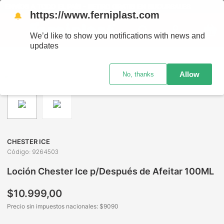
ENVÍOS A TODO EL PAÍS - RETIRO GRATIS EN SUCURSALES
https://www.ferniplast.com
🔔
We’d like to show you notifications with news and
updates
Perfumería
Cuidado Personal
Afeitado
Loción Chester Ice p/Después de Afeitar 100ML
Allow
No, thanks
CHESTER ICE
Código
:
9264503
Loción Chester Ice p/Después de Afeitar 100ML
$
10
.
999
,
00
Precio sin impuestos nacionales: $
9090