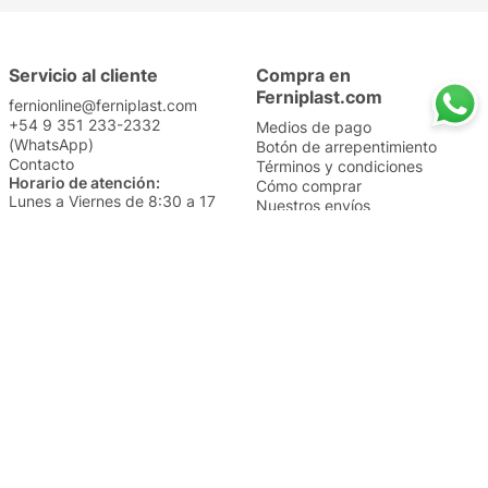
Servicio al cliente
Compra en
Ferniplast.com
fernionline@ferniplast.com
+54 9 351 233-2332
Medios de pago
(WhatsApp)
Botón de arrepentimiento
Contacto
Términos y condiciones
Horario de atención:
Cómo comprar
Lunes a Viernes de 8:30 a 17
Nuestros envíos
Sábados de 9 a 14
Cambios y devoluciones
Institucional
Categorías
Sucursales
Bazar y Hogar
Trabajá con nosotros
Perfumería
Quiénes somos
Librería
Preguntas frecuentes
Limpieza
Electro
Juguetería
Más vendidos