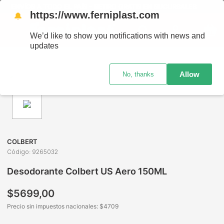
ENVÍOS A TODO EL PAÍS - RETIRO GRATIS EN SUCURSALES
https://www.ferniplast.com
🔔
We’d like to show you notifications with news and
updates
Perfumería
Cuidado Personal
Desodorante de Hombre
Allow
No, thanks
COLBERT
Código
:
9265032
Desodorante Colbert US Aero 150ML
$
5699
,
00
Precio sin impuestos nacionales: $
4709