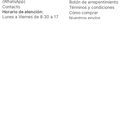
(WhatsApp)
Botón de arrepentimiento
Contacto
Términos y condiciones
Horario de atención:
Cómo comprar
Lunes a Viernes de 8:30 a 17
Nuestros envíos
Sábados de 9 a 14
Cambios y devoluciones
Institucional
Categorías
Sucursales
Bazar y Hogar
Trabajá con nosotros
Perfumería
Quiénes somos
Librería
Preguntas frecuentes
Limpieza
Electro
Juguetería
Más vendidos
Cuidado de la piel
Cacerolas y Sartenes
Papelería
Cuidado de la ropa
Mochilas
Pequeños electrodomésticos