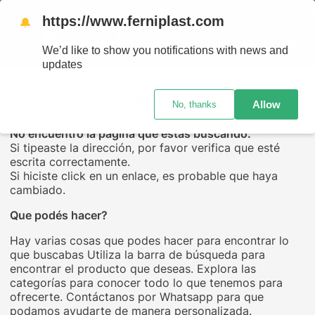
ENVÍOS A TODO EL PAÍS - RETIRO G
https://www.ferniplast.com
🔔
We’d like to show you notifications with news and
updates
UPS...
Allow
No, thanks
No encuentro la página que estás buscando.
Si tipeaste la dirección, por favor verifica que esté
escrita correctamente.
Si hiciste click en un enlace, es probable que haya
cambiado.
Que podés hacer?
Hay varias cosas que podes hacer para encontrar lo
que buscabas Utiliza la barra de búsqueda para
encontrar el producto que deseas. Explora las
categorías para conocer todo lo que tenemos para
ofrecerte. Contáctanos por Whatsapp para que
podamos ayudarte de manera personalizada.