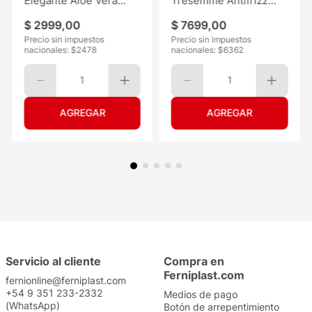
Elegante Aloe Vera
Tresemmé Antifrizz
30mts 6
120ML
$
2999
,
00
$
7699
,
00
Precio sin impuestos
Precio sin impuestos
nacionales: $
2478
nacionales: $
6362
1
1
Servicio al cliente
Compra en
Ferniplast.com
fernionline@ferniplast.com
+54 9 351 233-2332
Medios de pago
(WhatsApp)
Botón de arrepentimiento