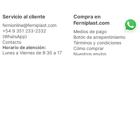
Servicio al cliente
Compra en
Ferniplast.com
fernionline@ferniplast.com
+54 9 351 233-2332
Medios de pago
(WhatsApp)
Botón de arrepentimiento
Contacto
Términos y condiciones
Horario de atención:
Cómo comprar
Lunes a Viernes de 8:30 a 17
Nuestros envíos
Sábados de 9 a 14
Cambios y devoluciones
Institucional
Categorías
Sucursales
Bazar y Hogar
Trabajá con nosotros
Perfumería
Quiénes somos
Librería
Preguntas frecuentes
Limpieza
Electro
Juguetería
Más vendidos
Cuidado de la piel