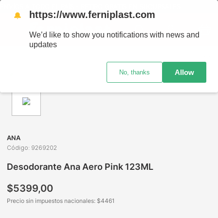
NVÍOS A TODO EL PAÍS - RETIRO GRATIS EN SUCURSALES
https://www.ferniplast.com
🔔
We’d like to show you notifications with news and
updates
Perfumería
Cuidado Personal
Desodorante de Mujer
D
Allow
No, thanks
ANA
Código
:
9269202
Desodorante Ana Aero Pink 123ML
$
5399
,
00
Precio sin impuestos nacionales: $
4461